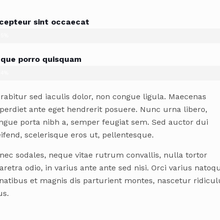
cepteur sint occaecat
85%
que porro quisquam
54%
rabitur sed iaculis dolor, non congue ligula. Maecenas
perdiet ante eget hendrerit posuere. Nunc urna libero,
ngue porta nibh a, semper feugiat sem. Sed auctor dui
eifend, scelerisque eros ut, pellentesque.
nec sodales, neque vitae rutrum convallis, nulla tortor
aretra odio, in varius ante ante sed nisi. Orci varius natoq
natibus et magnis dis parturient montes, nascetur ridicul
s.