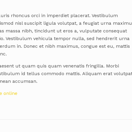
uris rhoncus orci in imperdiet placerat. Vestibulum
ismod nisl suscipit ligula volutpat, a feugiat urna maximu
as massa nibh, tincidunt ut eros a, vulputate consequat
io. Vestibulum vehicula tempor nulla, sed hendrerit urna
terdum in. Donec et nibh maximus, congue est eu, mattis
nc.
aesent ut quam quis quam venenatis fringilla. Morbi
stibulum id tellus commodo mattis. Aliquam erat volutpat
nean accumsan.
e online